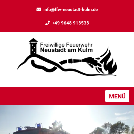
info@ffw-neustadt-kulm.de
+49 9648 913533
MENÜ